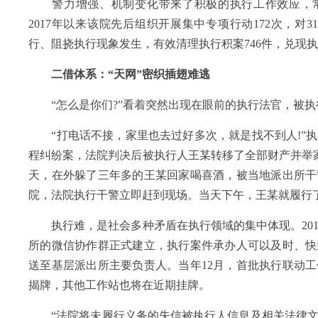
警力增强、机制变化带来了积极的执行工作效应，常
2017年以来该院先后组织开展集中专项行动172次，对
行、阻挠执行现象发生，有效清理执行积案746件，兑现执行
二借体系：“天网”密织插翅难逃
“怎么是你们?”看着突然出现在眼前的执行法官，被执
“打电话不接，家里也去过好多次，就是找不到人!”执
程纠纷案，法院判决后被执行人王某转移了全部财产并举家
天，在外躲了三年多的王某回家喝喜酒，被当地派出所干
院，法院执行干警立即赶到现场。当天下午，王某就履行
执行难，是社会多种矛盾在执行领域的集中体现。201
所的微信协作群正式建立，执行案件承办人可以及时、快
送至基层派出所主要负责人。当年12月，首批执行联动
揭牌，其他工作站也将在近期挂牌。
“法院将未履行义务的失信被执行人信息及相关法律文