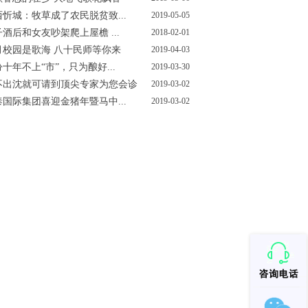
西忻城：牧草成了农民脱贫致...
2019-05-05
酒后和女友吵架爬上屋檐 ...
2018-02-01
月校园是歌海 八十民师等你来
2019-04-03
十年不上“市”，只为酿好...
2019-03-30
不出沈就可请到顶尖专家为您会诊
2019-03-02
泰国际集团喜迎金猪年暨马中...
2019-03-02