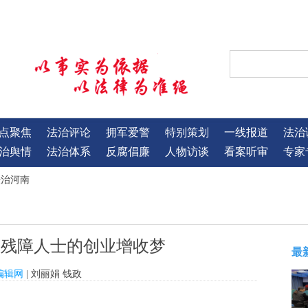
点聚焦
法治评论
拥军爱警
特别策划
一线报道
法治
治舆情
法治体系
反腐倡廉
人物访谈
看案听审
专家
法治河南
起残障人士的创业增收梦
最
编辑网
| 刘丽娟 钱政