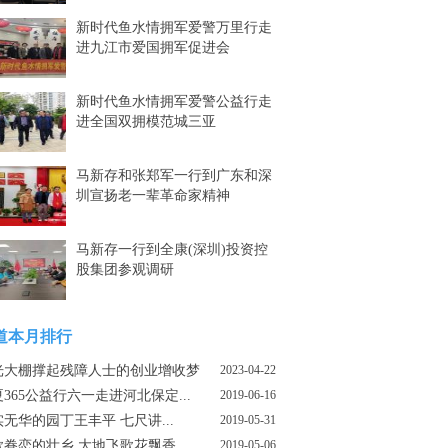
新时代鱼水情拥军爱警万里行走
进九江市爱国拥军促进会
新时代鱼水情拥军爱警公益行走
进全国双拥模范城三亚
马新存和张郑军一行到广东和深
圳宣扬老一辈革命家精神
马新存一行到全康(深圳)投资控
股集团参观调研
道本月排行
光大棚撑起残障人士的创业增收梦
2023-04-22
365公益行六一走进河北保定...
2019-06-16
无华的园丁王丰平 七尺讲...
2019-05-31
歌眷恋的壮乡 大地飞歌花飘香
2019-05-06