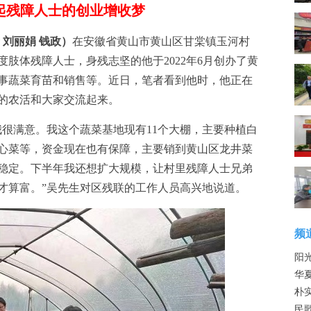
起残障人士的创业增收梦
刘丽娟 钱政）
在安徽省黄山市黄山区甘棠镇玉河村
肢体残障人士，身残志坚的他于2022年6月创办了黄
事蔬菜育苗和销售等。近日，笔者看到他时，他正在
的农活和大家交流起来。
满意。我这个蔬菜基地现有11个大棚，主要种植白
心菜等，资金现在也有保障，主要销到黄山区龙井菜
稳定。下半年我还想扩大规模，让村里残障人士兄弟
才算富。”吴先生对区残联的工作人员高兴地说道。
频
阳
华夏
朴实
民